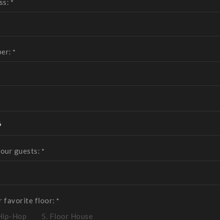
ss:
*
ber:
*
our guests:
*
 favorite floor:
*
 Hip-Hop
5. Floor House