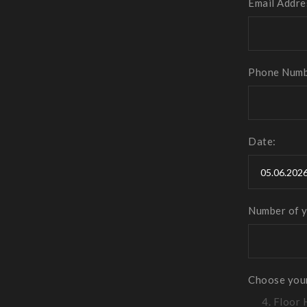
Email Addre
Phone Num
Date:
Number of y
Choose your
4. Floor