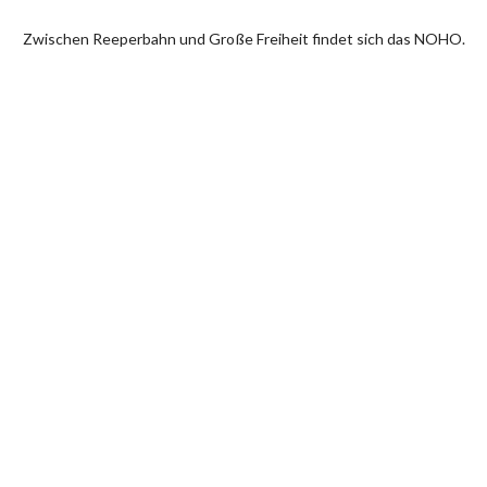
Zwischen Reeperbahn und Große Freiheit findet sich das NOHO.
Dort, wo Vergnügen und Lust einander die Hand reichen, bildet
auch das NOHO eine Symbiose von Tradition und Nightlife,
Rotlicht und Blitzlicht, Wagen statt Wollen.
NOHO is located between Reeperbahn and Große Freiheit. Where fun meets pleasure, NOHO forms a
symbiosis between tradition and nightlife, redlight and flashlight, dare and demand.
CALENDAR